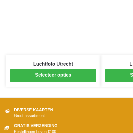
Luchtfoto Utrecht
L
Selecteer opties
S
DIVERSE KAARTEN
Groot assortiment
GRATIS VERZENDING
Bestellingen boven €100,-