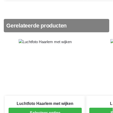
Gerelateerde producten
Luchtfoto Haarlem met wijken
L
Selecteer opties
S