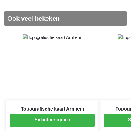
Ook veel bekeken
Topografische kaart Arnhem
Topogr
Selecteer opties
S