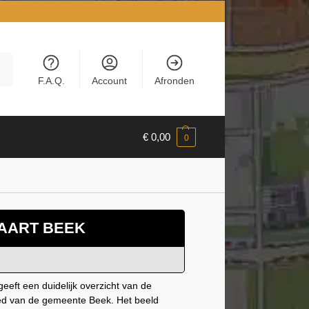
en
F.A.Q.
Account
Afronden
€
0,00
0
AART BEEK
eeft een duidelijk overzicht van de
ied van de gemeente Beek. Het beeld