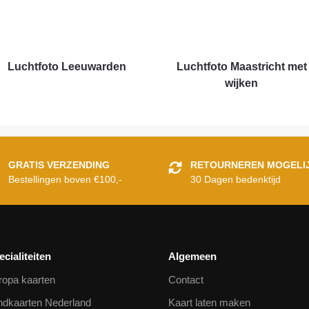
Luchtfoto Leeuwarden
Luchtfoto Maastricht met
wijken
GRATIS VERZENDING
RETOURNEREN MOGELI
Bestellingen boven €100,-
30 Dagen bedenktijd
ecialiteiten
Algemeen
ropa kaarten
Contact
ndkaarten Nederland
Kaart laten maken