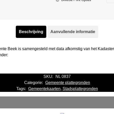
Beschrijving
Aanvullende informatie
ente Beek is samengesteld met data afkomstig van het Kadaste
nder:
SKU:
NL 0837
Categorie:
Gemeente plattegronden
Tags:
Gemeentekaarten
,
Stadsplattegronden