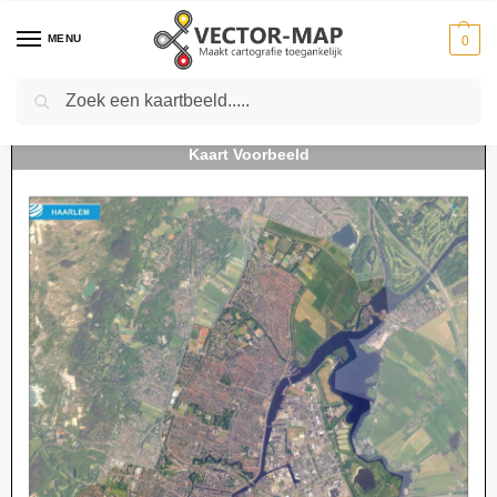
MENU
0
Zoeken
Home
Kaarten
Stedenkaarten
Stedenkaarten Nederland
Luchtfoto Haarlem
-
-
-
-