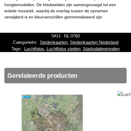
hoogtemodellen. De fotobeelden zijn samengevoegd tot een
enkele mozaïek, waarbij de overlap tussen de opnamen
verwijderd is en kleurverschillen geminimaliseerd zijn.
SKU:
NL 0760
Categorieën:
Stedenkaarten
,
Stedenkaarten Nederland
Tags:
Luchtfotos
,
Luchtfotos steden
,
Stadsplattegronden
Gerelateerde producten