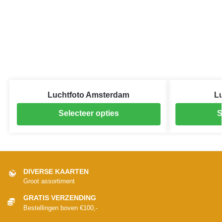
Luchtfoto Amsterdam
Lu
Selecteer opties
S
DIVERSE KAARTEN
Groot assortiment
GRATIS VERZENDING
Bestellingen boven €100,-