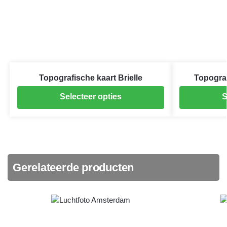
Topografische kaart Brielle
Topogra
Selecteer opties
S
Gerelateerde producten