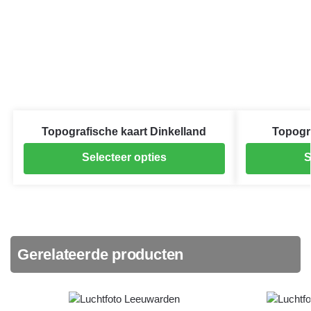
Topografische kaart Dinkelland
Topogr
Selecteer opties
S
Gerelateerde producten