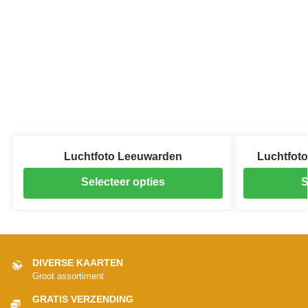
Luchtfoto Leeuwarden
Luchtfot
Selecteer opties
S
DIVERSE KAARTEN
Groot assortiment
GRATIS VERZENDING