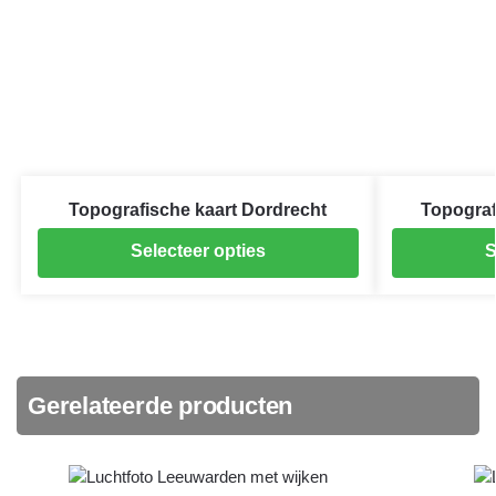
Topografische kaart Dordrecht
Topograf
Selecteer opties
S
Gerelateerde producten