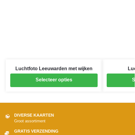
Luchtfoto Leeuwarden met wijken
Lu
Selecteer opties
S
DIVERSE KAARTEN
Groot assortiment
GRATIS VERZENDING