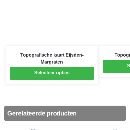
Topografische kaart Eijsden-
Topogr
Margraten
S
Selecteer opties
Gerelateerde producten