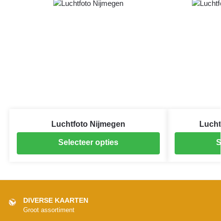
Luchtfoto Nijmegen
Lucht
Selecteer opties
S
DIVERSE KAARTEN
Groot assortiment