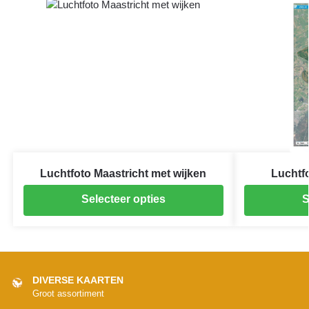
Luchtfoto Maastricht met wijken
Luchtfo
Selecteer opties
S
DIVERSE KAARTEN
Groot assortiment