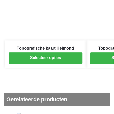
Topografische kaart Helmond
Topogra
Selecteer opties
S
Gerelateerde producten