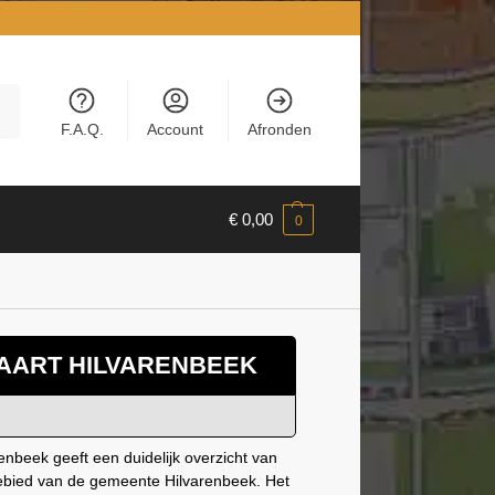
en
F.A.Q.
Account
Afronden
€
0,00
0
AART HILVARENBEEK
enbeek geeft een duidelijk overzicht van
gebied van de gemeente Hilvarenbeek. Het