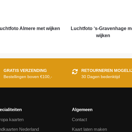
uchtfoto Almere met wijken
Luchtfoto ‘s-Gravenhage m
wijken
GRATIS VERZENDING
RETOURNEREN MOGELI
Bestellingen boven €100,-
30 Dagen bedenktijd
ecialiteiten
Algemeen
ropa kaarten
Contact
ndkaarten Nederland
Kaart laten maken