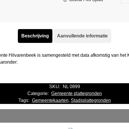
Beschrijving
Aanvullende informatie
nte Hilvarenbeek is samengesteld met data afkomstig van het
aaronder:
SKU:
NL 0899
Categorie:
Gemeente plattegronden
Tags:
Gemeentekaarten
,
Stadsplattegronden