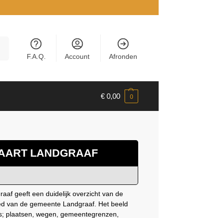
en
F.A.Q.
Account
Afronden
€
0,00
0
AART LANDGRAAF
aaf geeft een duidelijk overzicht van de
ied van de gemeente Landgraaf. Het beeld
als; plaatsen, wegen, gemeentegrenzen,