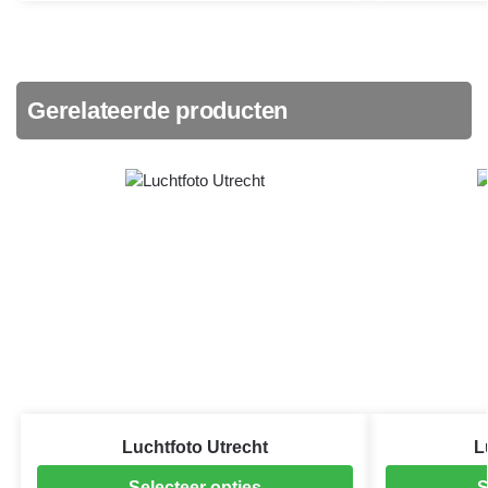
Gerelateerde producten
Luchtfoto Utrecht
L
Selecteer opties
S