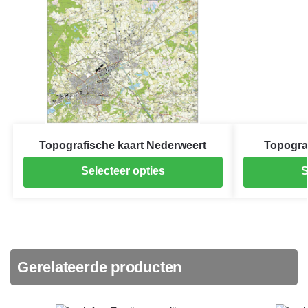
Topografische kaart Nederweert
Topograf
Selecteer opties
S
Gerelateerde producten