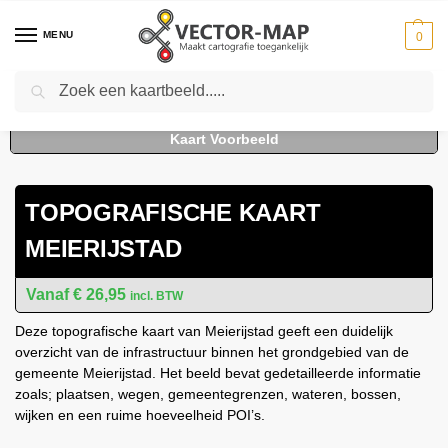
MENU
0
Zoeken
Home
Kaarten
Topografische kaarten
Gemeente plattegronden
To
-
-
-
TOPOGRAFISCHE KAART
MEIERIJSTAD
€
26,95
incl. BTW
Deze topografische kaart van Meierijstad geeft een duidelijk
overzicht van de infrastructuur binnen het grondgebied van de
gemeente Meierijstad. Het beeld bevat gedetailleerde informatie
zoals; plaatsen, wegen, gemeentegrenzen, wateren, bossen,
wijken en een ruime hoeveelheid POI’s.