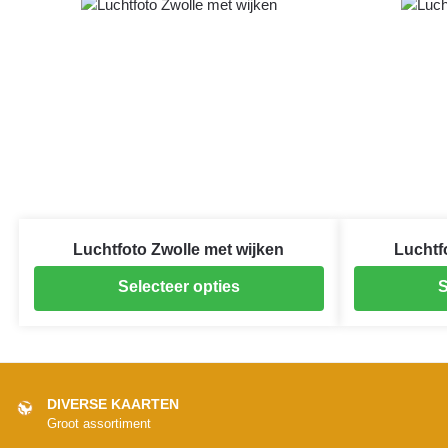
Luchtfoto Zwolle met wijken
Luchtf
Selecteer opties
S
DIVERSE KAARTEN
Groot assortiment