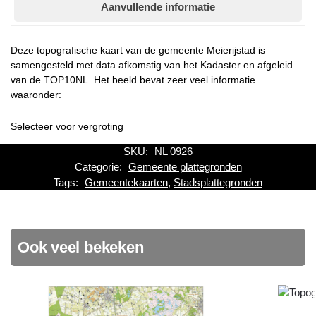
Aanvullende informatie
Deze topografische kaart van de gemeente Meierijstad is
samengesteld met data afkomstig van het Kadaster en afgeleid
van de TOP10NL. Het beeld bevat zeer veel informatie
waaronder:
Selecteer voor vergroting
SKU:
NL 0926
Categorie:
Gemeente plattegronden
Tags:
Gemeentekaarten
,
Stadsplattegronden
Ook veel bekeken