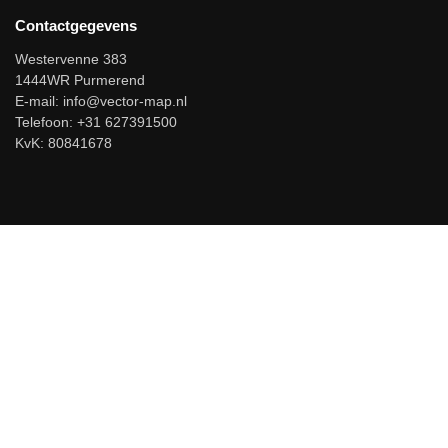
Contactgegevens
Westervenne 383
1444WR Purmerend
E-mail:
info@vector-map.nl
Telefoon: +31 627391500
KvK: 80841678