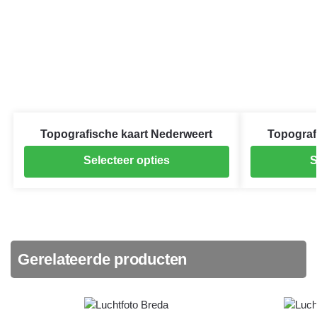
Topografische kaart Nederweert
Topograf
Selecteer opties
S
Gerelateerde producten