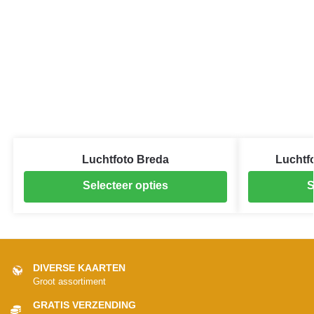
Luchtfoto Breda
Luchtfo
Selecteer opties
S
DIVERSE KAARTEN
Groot assortiment
GRATIS VERZENDING