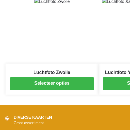
Luchtfoto Zwolle
Luchtfoto 
Selecteer opties
S
DIVERSE KAARTEN
Groot assortiment