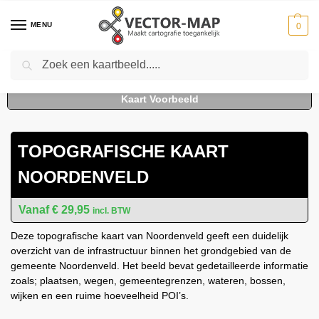
MENU
0
Zoeken
Home
Kaarten
Topografische kaarten
Gemeente plattegronden
To
-
-
-
TOPOGRAFISCHE KAART
NOORDENVELD
€
29,95
incl. BTW
Deze topografische kaart van Noordenveld geeft een duidelijk
overzicht van de infrastructuur binnen het grondgebied van de
gemeente Noordenveld. Het beeld bevat gedetailleerde informatie
zoals; plaatsen, wegen, gemeentegrenzen, wateren, bossen,
wijken en een ruime hoeveelheid POI’s.