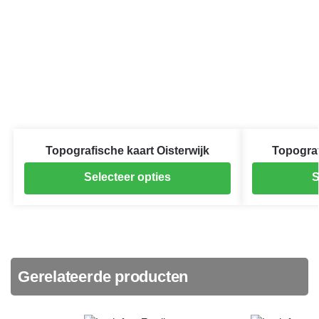
Topografische kaart Oisterwijk
Topograf
Selecteer opties
S
Gerelateerde producten