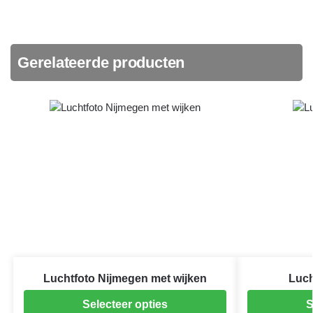
Gerelateerde producten
Luchtfoto Nijmegen met wijken
Luch
Selecteer opties
S