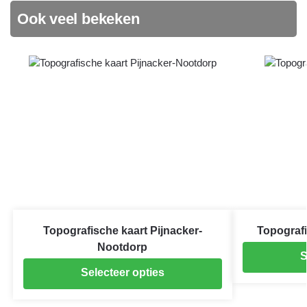
Ook veel bekeken
Topografische kaart Pijnacker-
Topograf
Nootdorp
S
Selecteer opties