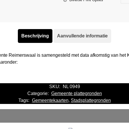
Beschrijving
Aanvullende informatie
ente Reimerswaal is samengesteld met data afkomstig van het 
aaronder:
SKU:
NL 0949
Categorie:
Gemeente plattegronden
Tags:
Gemeentekaarten
,
Stadsplattegronden