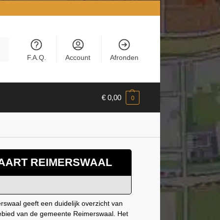
en
F.A.Q.
Account
Afronden
€
0,00
0
AART REIMERSWAAL
swaal geeft een duidelijk overzicht van
gebied van de gemeente Reimerswaal. Het