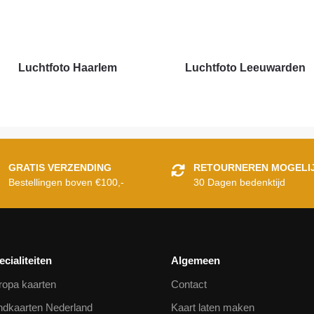
Luchtfoto Haarlem
Luchtfoto Leeuwarden
GRATIS VERZENDING
RETOURNEREN MOGELI
Bestellingen boven €100,-
30 Dagen bedenktijd
ecialiteiten
Algemeen
ropa kaarten
Contact
ndkaarten Nederland
Kaart laten maken