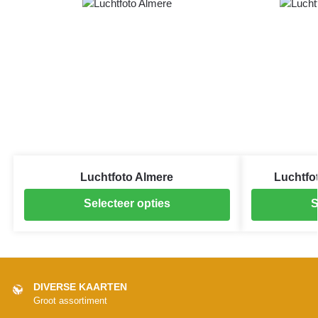
Luchtfoto Almere
Luchtfo
Selecteer opties
S
DIVERSE KAARTEN
Groot assortiment