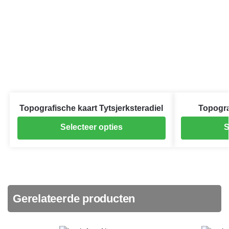
Topografische kaart Tytsjerksteradiel
Topogra
Selecteer opties
S
Gerelateerde producten