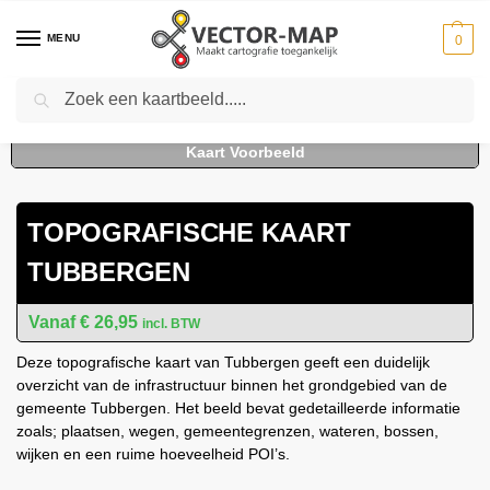
MENU
0
Zoeken
Home
Kaarten
Topografische kaarten
Gemeente plattegronden
To
-
-
-
TOPOGRAFISCHE KAART
TUBBERGEN
€
26,95
incl. BTW
Deze topografische kaart van Tubbergen geeft een duidelijk
overzicht van de infrastructuur binnen het grondgebied van de
gemeente Tubbergen. Het beeld bevat gedetailleerde informatie
zoals; plaatsen, wegen, gemeentegrenzen, wateren, bossen,
wijken en een ruime hoeveelheid POI’s.