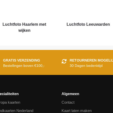
Luchtfoto Haarlem met
Luchtfoto Leeuwarden
wijken
GRATIS VERZENDING
RETOURNEREN MOGELI
Bestellingen boven €100,-
30 Dagen bedenktijd
ecialiteiten
Algemeen
ropa kaarten
Contact
ndkaarten Nederland
Kaart laten maken