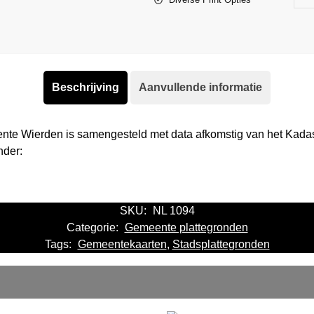
Beschrijving
Aanvullende informatie
ente Wierden is samengesteld met data afkomstig van het Kada
nder:
SKU:
NL 1094
Categorie:
Gemeente plattegronden
Tags:
Gemeentekaarten
,
Stadsplattegronden