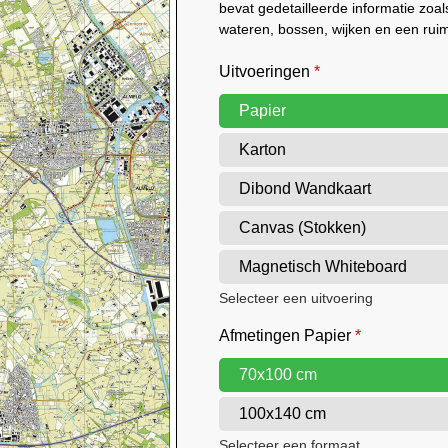
bevat gedetailleerde informatie zo
wateren, bossen, wijken en een rui
Uitvoeringen
*
Papier
Karton
Dibond Wandkaart
Canvas (Stokken)
Magnetisch Whiteboard
Selecteer een uitvoering
Afmetingen Papier
*
70x100 cm
100x140 cm
Selecteer een formaat