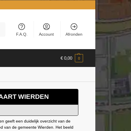
en
F.A.Q.
Account
Afronden
€
0,00
0
AART WIERDEN
n geeft een duidelijk overzicht van de
ied van de gemeente Wierden. Het beeld