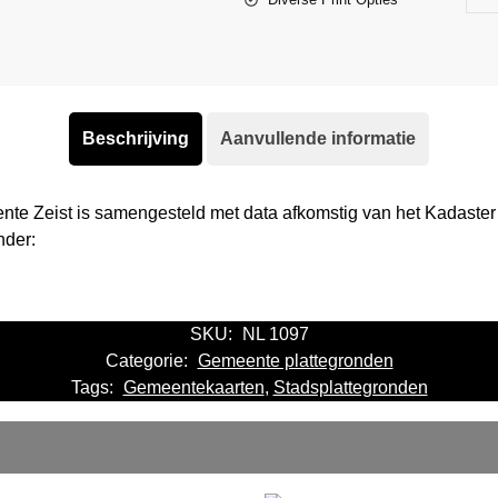
Beschrijving
Aanvullende informatie
nte Zeist is samengesteld met data afkomstig van het Kadaste
nder:
SKU:
NL 1097
Categorie:
Gemeente plattegronden
Tags:
Gemeentekaarten
,
Stadsplattegronden