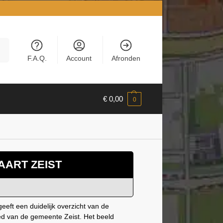
en
F.A.Q.
Account
Afronden
€
0,00
0
AART ZEIST
eeft een duidelijk overzicht van de
ied van de gemeente Zeist. Het beeld