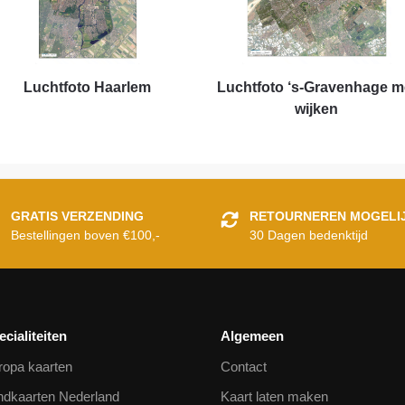
Luchtfoto Haarlem
Luchtfoto ‘s-Gravenhage m
wijken
GRATIS VERZENDING
RETOURNEREN MOGELI
Bestellingen boven €100,-
30 Dagen bedenktijd
ecialiteiten
Algemeen
ropa kaarten
Contact
ndkaarten Nederland
Kaart laten maken