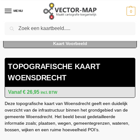
MENU
0
Zoeken
Home
Kaarten
Topografische kaarten
Gemeente plattegronden
To
-
-
-
TOPOGRAFISCHE KAART
WOENSDRECHT
€
26,95
incl. BTW
Deze topografische kaart van Woensdrecht geeft een duidelijk
overzicht van de infrastructuur binnen het grondgebied van de
gemeente Woensdrecht. Het beeld bevat gedetailleerde
informatie zoals; plaatsen, wegen, gemeentegrenzen, wateren,
bossen, wijken en een ruime hoeveelheid POI’s.