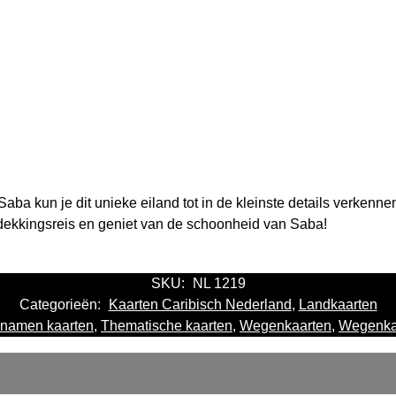
aba kun je dit unieke eiland tot in de kleinste details verkenne
tdekkingsreis en geniet van de schoonheid van Saba!
SKU:
NL 1219
Categorieën:
Kaarten Caribisch Nederland
,
Landkaarten
snamen kaarten
,
Thematische kaarten
,
Wegenkaarten
,
Wegenka