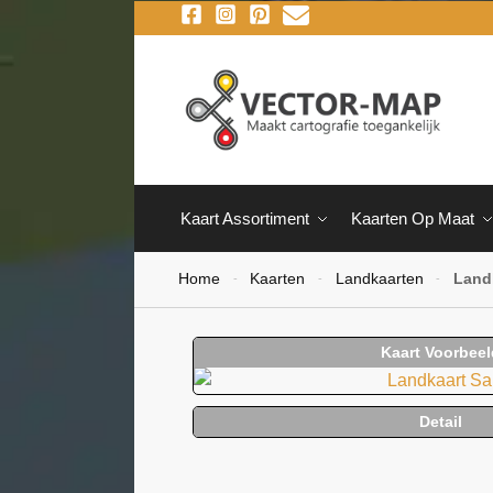
Kaart Assortiment
Kaarten Op Maat
Home
Kaarten
Landkaarten
Land
-
-
-