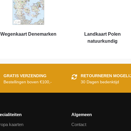
Wegenkaart Denemarken
Landkaart Polen
natuurkundig
GRATIS VERZENDING
RETOURNEREN MOGELI
Bestellingen boven €100,-
30 Dagen bedenktijd
ecialiteiten
Algemeen
ropa kaarten
Contact