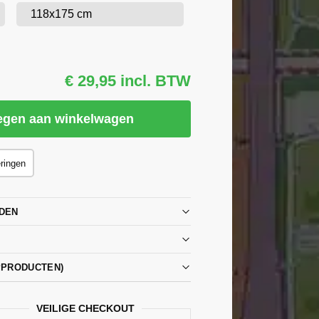
118x175 cm
€ 29,95 incl. BTW
egen aan winkelwagen
eringen
DEN
PPRODUCTEN)
VEILIGE CHECKOUT