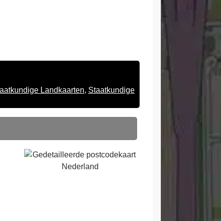
aatkundige Landkaarten
,
Staatkundige