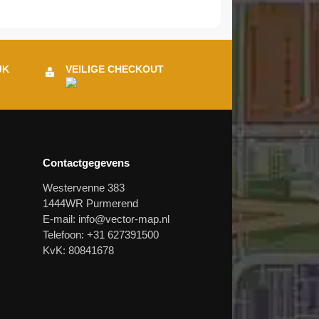
JK
VEILIGE CHECKOUT
Contactgegevens
Westervenne 383
1444WR Purmerend
E-mail:
info@vector-map.nl
Telefoon: +31 627391500
KvK: 80841678