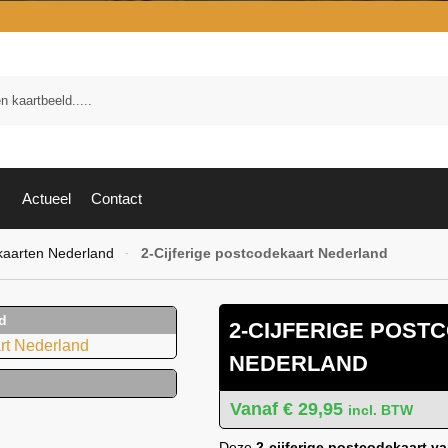
Zoek
Actueel
Contact
aarten Nederland
2-Cijferige postcodekaart Nederland
-
2-CIJFERIGE POS
NEDERLAND
€
29,95
incl. BTW
Deze
2-cijferige postcodekaart v