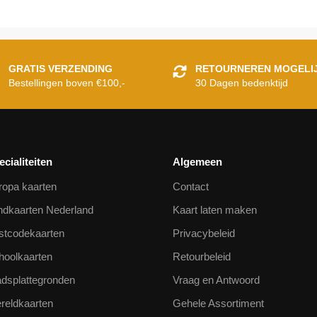
GRATIS VERZENDING
RETOURNEREN MOGELI
Bestellingen boven €100,-
30 Dagen bedenktijd
ecialiteiten
Algemeen
ropa kaarten
Contact
ndkaarten Nederland
Kaart laten maken
stcodekaarten
Privacybeleid
hoolkaarten
Retourbeleid
adsplattegronden
Vraag en Antwoord
reldkaarten
Gehele Assortiment