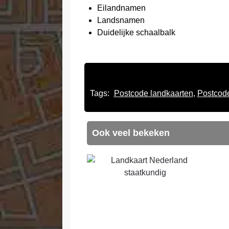
Eilandnamen
Landsnamen
Duidelijke schaalbalk
Tags:
Postcode landkaarten
,
Postcod
Ook veel bekeken