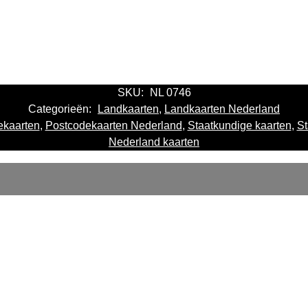
SKU:
NL 0746
Categorieën:
Landkaarten
,
Landkaarten Nederland
ekaarten
,
Postcodekaarten Nederland
,
Staatkundige kaarten
,
St
Nederland kaarten