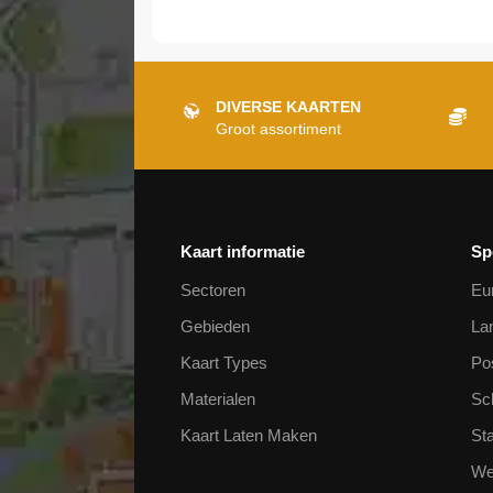
DIVERSE KAARTEN
Groot assortiment
Kaart informatie
Sp
Sectoren
Eu
Gebieden
La
Kaart Types
Po
Materialen
Sc
Kaart Laten Maken
St
We