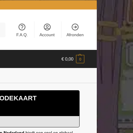
en
F.A.Q.
Account
Afronden
€
0,00
0
TCODEKAART
an Nederland
biedt een snel en globaal