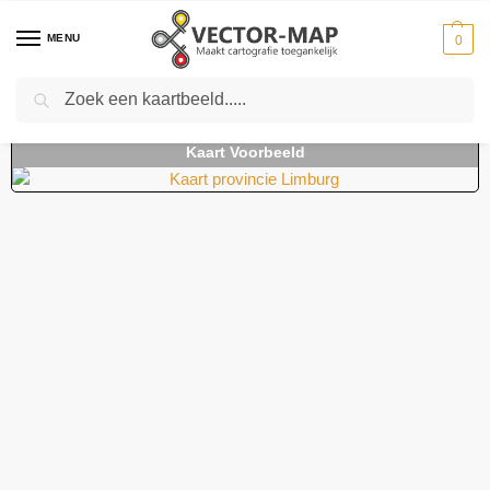
MENU
0
Zoeken
Home
Kaarten
Provinciekaarten
Provinciekaarten Belgie
Kaart provincie Limburg
-
-
-
-