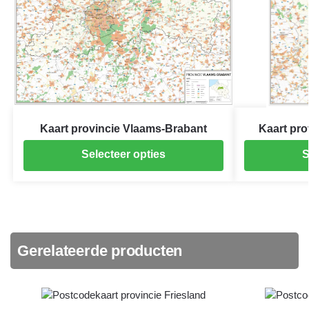
Kaart provincie Vlaams-Brabant
Kaart pro
Selecteer opties
S
Gerelateerde producten