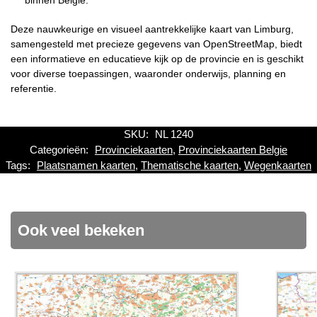
Deze nauwkeurige en visueel aantrekkelijke kaart van Limburg,
samengesteld met precieze gegevens van OpenStreetMap, biedt
een informatieve en educatieve kijk op de provincie en is geschikt
voor diverse toepassingen, waaronder onderwijs, planning en
referentie.
SKU:
NL 1240
Categorieën:
Provinciekaarten
,
Provinciekaarten Belgie
Tags:
Plaatsnamen kaarten
,
Thematische kaarten
,
Wegenkaarten
Ook veel bekeken