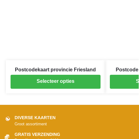
Postcodekaart provincie Friesland
Postcodek
Selecteer opties
S
DIVERSE KAARTEN
Groot assortiment
GRATIS VERZENDING