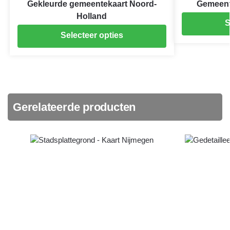
Gekleurde gemeentekaart Noord-
Gemeent
Holland
S
Selecteer opties
Gerelateerde producten