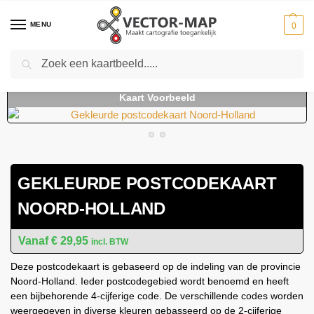
MENU
0
Zoeken
Home
Kaarten
Provinciekaarten
Provinciekaarten Nederland
Gekl
-
-
-
-
GEKLEURDE POSTCODEKAART
NOORD-HOLLAND
€
29,95
incl. BTW
Deze postcodekaart is gebaseerd op de indeling van de provincie
Noord-Holland. Ieder postcodegebied wordt benoemd en heeft
een bijbehorende 4-cijferige code. De verschillende codes worden
weergegeven in diverse kleuren gebasseerd op de 2-cijferige