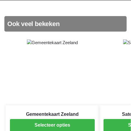
Ook veel bekeken
Gemeentekaart Zeeland
Sate
Selecteer opties
S