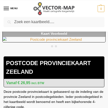
MENU
0
Zoeken
Home
Kaarten
Provinciekaarten
Provinciekaarten Nederland
Post
-
-
-
-
POSTCODE PROVINCIEKAART
ZEELAND
€
26,95
incl. BTW
Deze postcode provinciekaart is gebaseerd op de indeling van de
provincie Zeeland in postcodegebieden. Ieder postcodegebied in
het kaartbeeld wordt benoemd en heeft een bijbehorende 4-
cijferige code.