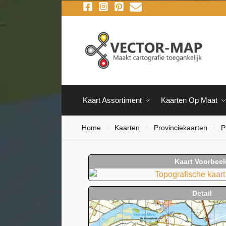
Kaart Assortiment
Kaarten Op Maat
Home
Kaarten
Provinciekaarten
P
-
-
-