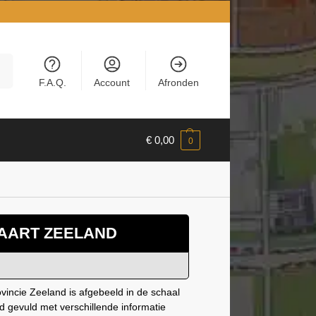
en
F.A.Q.
Account
Afronden
€
0,00
0
AART ZEELAND
vincie Zeeland is afgebeeld in de schaal
ld gevuld met verschillende informatie