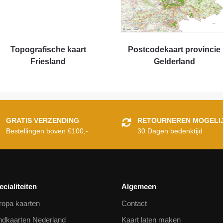
Topografische kaart
Postcodekaart provincie
Friesland
Gelderland
GRATIS VERZENDING
RETOURNEREN MOGELI
Bestellingen boven €100,-
30 Dagen bedenktijd
ecialiteiten
Algemeen
ropa kaarten
Contact
ndkaarten Nederland
Kaart laten maken