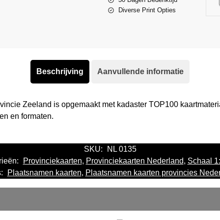
Diverse Print Opties
Beschrijving
Aanvullende informatie
ovincie Zeeland is opgemaakt met kadaster TOP100 kaartmateriaa
len en formaten.
SKU:
NL 0135
rieën:
Provinciekaarten
,
Provinciekaarten Nederland
,
Schaal 1
s:
Plaatsnamen kaarten
,
Plaatsnamen kaarten provincies Nede