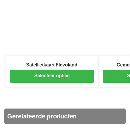
Satellietkaart Flevoland
Gemee
Selecteer opties
S
Gerelateerde producten