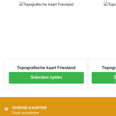
Topografische kaart Friesland
Topogra
Selecteer opties
S
DIVERSE KAARTEN
Groot assortiment