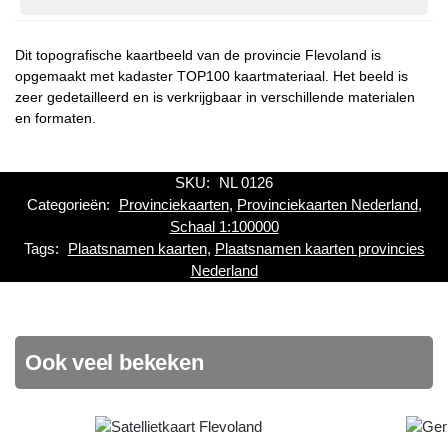
Dit topografische kaartbeeld van de provincie Flevoland is
opgemaakt met kadaster TOP100 kaartmateriaal. Het beeld is
zeer gedetailleerd en is verkrijgbaar in verschillende materialen
en formaten.
SKU:
NL 0126
Categorieën:
Provinciekaarten
,
Provinciekaarten Nederland
,
Schaal 1:100000
Tags:
Plaatsnamen kaarten
,
Plaatsnamen kaarten provincies
Nederland
Ook veel bekeken