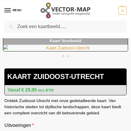
MENU
0
Zoeken
Home
Kaarten
Regio kaarten
Regiokaarten Nederland
Kaart Zuidoost-Utrecht
-
-
-
-
KAART ZUIDOOST-UTRECHT
€
29,95
incl. BTW
Ontdek Zuidoost-Utrecht met onze gedetailleerde kaart. Van
historische steden tot idyllische landschappen, deze kaart biedt
een compleet overzicht van dit betoverende gebied.
Uitvoeringen
*