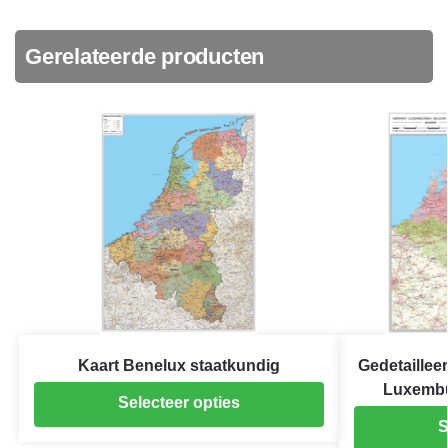
Gerelateerde producten
Kaart Benelux staatkundig
Gedetaillee
Luxembu
Selecteer opties
S