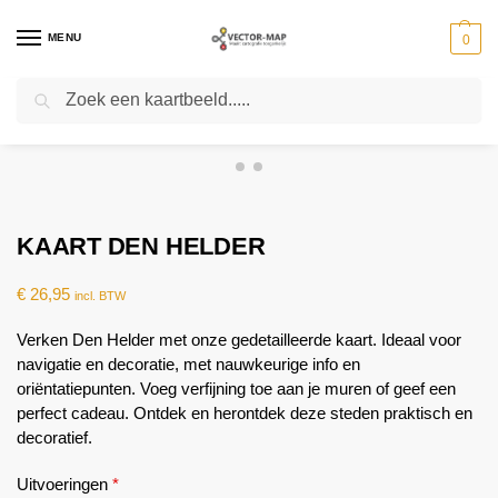
MENU
0
Zoeken
Home
Kaarten
Stedenkaarten
Stedenkaarten Nederland
Kaart Den Helder
-
-
-
-
KAART DEN HELDER
€
26,95
incl. BTW
Verken Den Helder met onze gedetailleerde kaart. Ideaal voor
navigatie en decoratie, met nauwkeurige info en
oriëntatiepunten. Voeg verfijning toe aan je muren of geef een
perfect cadeau. Ontdek en herontdek deze steden praktisch en
decoratief.
Uitvoeringen
*