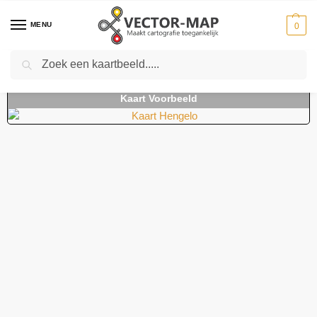
MENU
0
Zoeken
Home
Kaarten
Stedenkaarten
Stedenkaarten Nederland
Kaart Hengelo
-
-
-
-