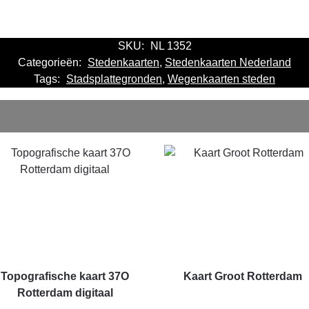
SKU:
NL 1352
Categorieën:
Stedenkaarten
,
Stedenkaarten Nederland
Tags:
Stadsplattegronden
,
Wegenkaarten steden
Topografische kaart 37O
Kaart Groot Rotterdam
Rotterdam digitaal