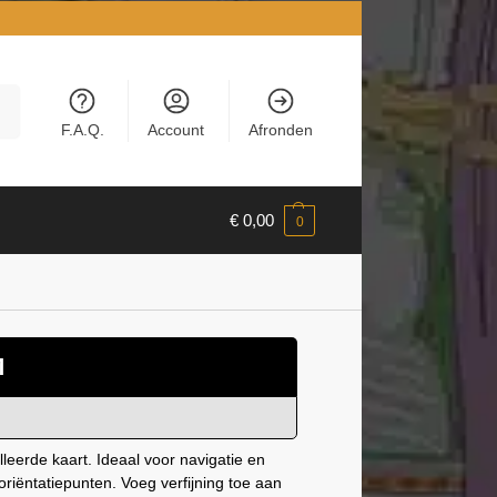
en
F.A.Q.
Account
Afronden
€
0,00
0
M
eerde kaart. Ideaal voor navigatie en
oriëntatiepunten. Voeg verfijning toe aan