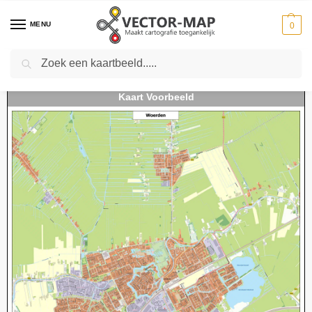
MENU
0
Zoeken
Home
Kaarten
Stedenkaarten
Stedenkaarten Nederland
Kaart Woerden
-
-
-
-