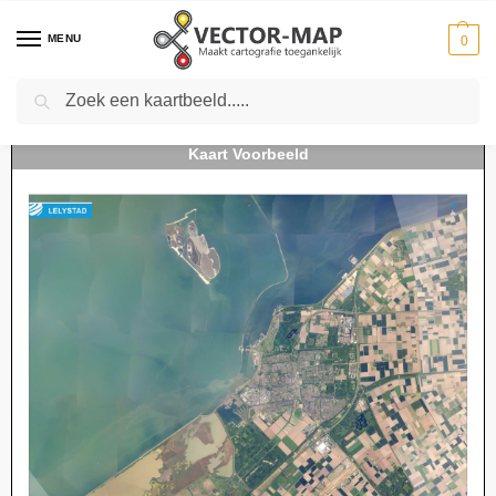
MENU
0
Zoeken
Home
Kaarten
Stedenkaarten
Stedenkaarten Nederland
Luchtfoto Lelystad
-
-
-
-