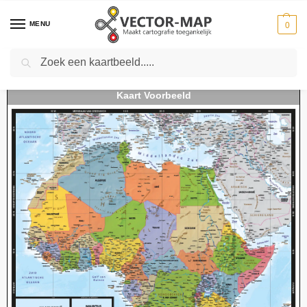
MENU
0
Zoeken
Home
Kaarten
Continentkaarten
Afrika Kaarten
Kaart Afrika Staatkundig
-
-
-
-