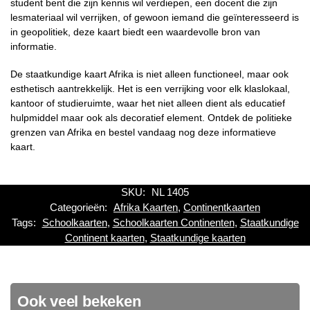
student bent die zijn kennis wil verdiepen, een docent die zijn
lesmateriaal wil verrijken, of gewoon iemand die geïnteresseerd is
in geopolitiek, deze kaart biedt een waardevolle bron van
informatie.
De staatkundige kaart Afrika is niet alleen functioneel, maar ook
esthetisch aantrekkelijk. Het is een verrijking voor elk klaslokaal,
kantoor of studieruimte, waar het niet alleen dient als educatief
hulpmiddel maar ook als decoratief element. Ontdek de politieke
grenzen van Afrika en bestel vandaag nog deze informatieve
kaart.
SKU:
NL 1405
Categorieën:
Afrika Kaarten
,
Continentkaarten
Tags:
Schoolkaarten
,
Schoolkaarten Continenten
,
Staatkundige
Continent kaarten
,
Staatkundige kaarten
Ook veel bekeken