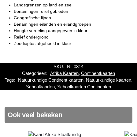
Landsgrenzen op land en zee
Benamingen reliëf gebieden
Geografische lijnen
Benamingen eilanden en eilandgroepen
Hoogte verdeling aangegeven in kleur
Reliëf ondergrond
Zeedieptes afgebeeld in kleur
SKU:
NL 0814
Categorieën:
Afrika Kaarten
,
Continentkaarten
Tags:
Natuurkundige Continent kaarten
,
Natuurkundige kaarten
,
Schoolkaarten
,
Schoolkaarten Continenten
Ook veel bekeken