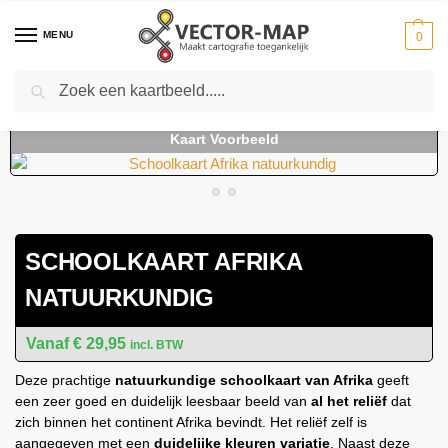
MENU
0
Zoeken
Home
Kaarten
Continentkaarten
Afrika Kaarten
Schoolkaart Afrika natuurkundig
-
-
-
-
SCHOOLKAART AFRIKA
NATUURKUNDIG
€
29,95
incl. BTW
Deze prachtige
natuurkundige schoolkaart
van Afrika
geeft
een zeer goed en duidelijk leesbaar beeld van
al het reliëf
dat
zich binnen het continent Afrika bevindt. Het reliëf zelf is
aangegeven met een
duidelijke kleuren variatie
. Naast deze