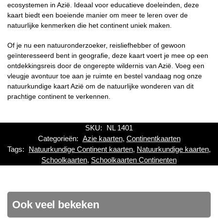
ecosystemen in Azië. Ideaal voor educatieve doeleinden, deze
kaart biedt een boeiende manier om meer te leren over de
natuurlijke kenmerken die het continent uniek maken.
Of je nu een natuuronderzoeker, reisliefhebber of gewoon
geïnteresseerd bent in geografie, deze kaart voert je mee op een
ontdekkingsreis door de ongerepte wildernis van Azië. Voeg een
vleugje avontuur toe aan je ruimte en bestel vandaag nog onze
natuurkundige kaart Azië om de natuurlijke wonderen van dit
prachtige continent te verkennen.
SKU:
NL 1401
Categorieën:
Azie kaarten
,
Continentkaarten
Tags:
Natuurkundige Continent kaarten
,
Natuurkundige kaarten
,
Schoolkaarten
,
Schoolkaarten Continenten
Ook veel bekeken