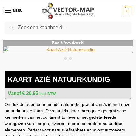
MENU
0
Zoeken
Home
Kaarten
Continentkaarten
Azie kaarten
Kaart Azië Natuurkundig
-
-
-
-
KAART AZIË NATUURKUNDIG
€
26,95
incl. BTW
Ontdek de adembenemende natuurlijke pracht van Azië met onze
natuurkundige kaart. Deze unieke kaart brengt de geografische
kenmerken van het continent tot leven, met gedetailleerde
weergaven van bergen, rivieren, meren en andere natuurlijke
elementen. Perfect voor natuurliefhebbers en avontuurzoekers