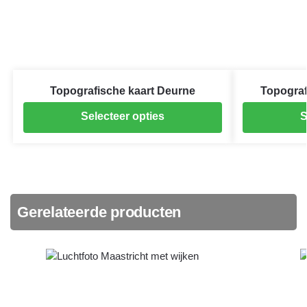
Topografische kaart Deurne
Topograf
Selecteer opties
S
Gerelateerde producten