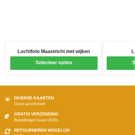
Luchtfoto Maastricht met wijken
L
Selecteer opties
S
DIVERSE KAARTEN
Groot assortiment
GRATIS VERZENDING
Bestellingen boven €100,-
RETOURNEREN MOGELIJK