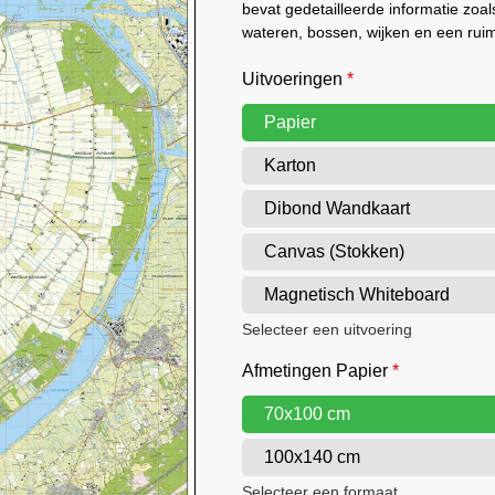
bevat gedetailleerde informatie zo
wateren, bossen, wijken en een rui
Uitvoeringen
*
Papier
Karton
Dibond Wandkaart
Canvas (Stokken)
Magnetisch Whiteboard
Selecteer een uitvoering
Afmetingen Papier
*
70x100 cm
100x140 cm
Selecteer een formaat