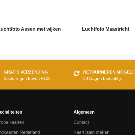
uchtfoto Assen met wijken
Luchtfoto Maastricht
GRATIS VERZENDING
RETOURNEREN MOGELI
Bestellingen boven €100,-
30 Dagen bedenktijd
ecialiteiten
Algemeen
ropa kaarten
Contact
ndkaarten Nederland
Kaart laten maken