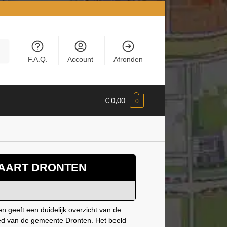
en
F.A.Q.
Account
Afronden
€
0,00
0
AART DRONTEN
n geeft een duidelijk overzicht van de
ied van de gemeente Dronten. Het beeld