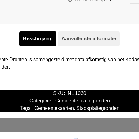
Beschrijving
Aanvullende informatie
nte Dronten is samengesteld met data afkomstig van het Kada
nder:
SKU:
NL 1030
Categorie:
Gemeente plattegronden
Tags:
Gemeentekaarten
,
Stadsplattegronden