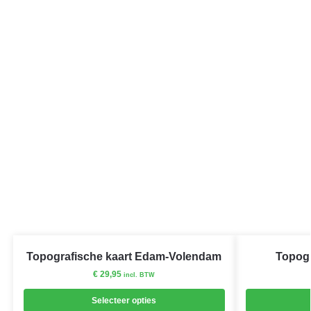
Topografische kaart Edam-Volendam
Topogr
€
29,95
incl. BTW
Selecteer opties