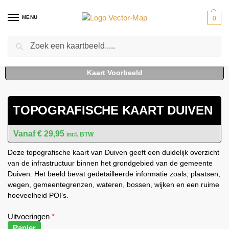
MENU
0
Zoeken
Home
Kaarten
Topografische kaarten
Gemeente plattegronden
T
-
-
-
TOPOGRAFISCHE KAART DUIVEN
€
29,95
incl. BTW
Deze topografische kaart van Duiven geeft een duidelijk overzicht
van de infrastructuur binnen het grondgebied van de gemeente
Duiven. Het beeld bevat gedetailleerde informatie zoals; plaatsen,
wegen, gemeentegrenzen, wateren, bossen, wijken en een ruime
hoeveelheid POI’s.
Uitvoeringen
*
Papier