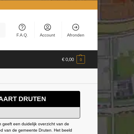
en
F.A.Q.
Account
Afronden
€
0,00
0
AART DRUTEN
 geeft een duidelijk overzicht van de
ied van de gemeente Druten. Het beeld