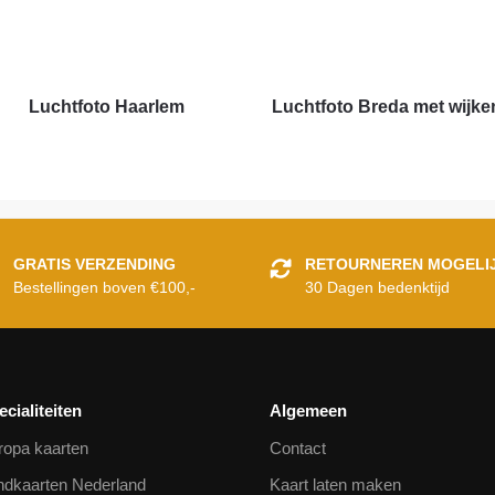
Luchtfoto Haarlem
Luchtfoto Breda met wijke
GRATIS VERZENDING
RETOURNEREN MOGELI
Bestellingen boven €100,-
30 Dagen bedenktijd
ecialiteiten
Algemeen
ropa kaarten
Contact
ndkaarten Nederland
Kaart laten maken