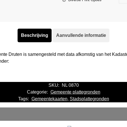
Beschrijving
Aanvullende informatie
nte Druten is samengesteld met data afkomstig van het Kadas
nder:
SKU:
NL 0870
Categorie:
Gemeente plattegronden
Tags:
Gemeentekaarten
,
Stadsplattegronden