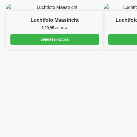
Luchtfoto Maastricht
Luchtfot
€
29,95
incl. BTW
Selecteer opties