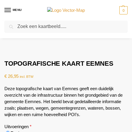
MENU
0
Zoeken
Home
Kaarten
Topografische kaarten
Gemeente plattegronden
T
-
-
-
TOPOGRAFISCHE KAART EEMNES
€
26,95
incl. BTW
Deze topografische kaart van Eemnes geeft een duidelijk
overzicht van de infrastructuur binnen het grondgebied van de
gemeente Eemnes. Het beeld bevat gedetailleerde informatie
zoals; plaatsen, wegen, gemeentegrenzen, wateren, bossen,
wijken en een ruime hoeveelheid POI’s.
Uitvoeringen
*