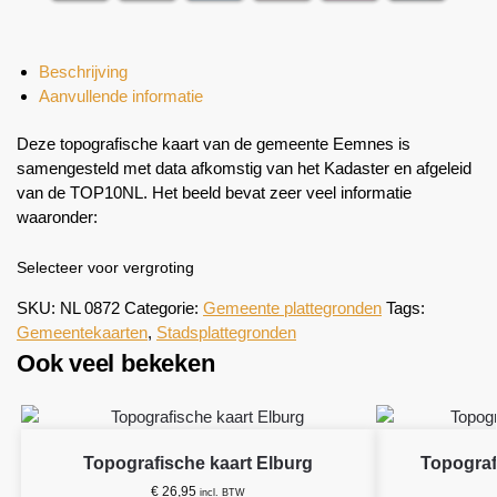
Beschrijving
Aanvullende informatie
Deze topografische kaart van de gemeente Eemnes is
samengesteld met data afkomstig van het Kadaster en afgeleid
van de TOP10NL. Het beeld bevat zeer veel informatie
waaronder:
Selecteer voor vergroting
SKU:
NL 0872
Categorie:
Gemeente plattegronden
Tags:
Gemeentekaarten
,
Stadsplattegronden
Ook veel bekeken
Topografische kaart Elburg
Topograf
€
26,95
incl. BTW