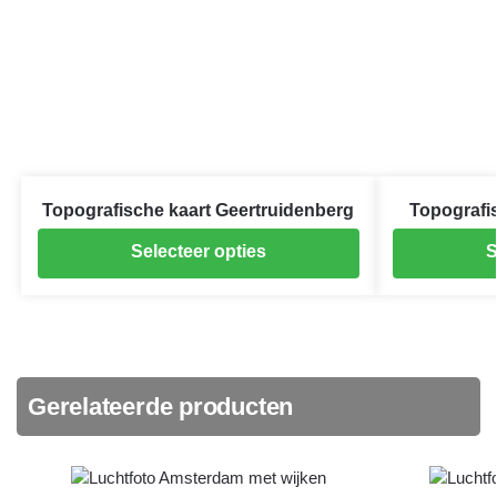
Topografische kaart Geertruidenberg
Topografi
Selecteer opties
S
Gerelateerde producten