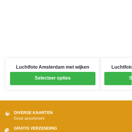
Luchtfoto Amsterdam met wijken
Luchtfot
Selecteer opties
S
DIVERSE KAARTEN
Groot assortiment
GRATIS VERZENDING