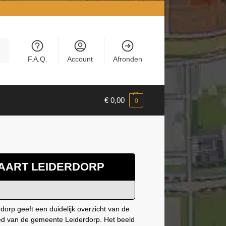
en
F.A.Q.
Account
Afronden
€
0,00
0
AART LEIDERDORP
dorp geeft een duidelijk overzicht van de
ied van de gemeente Leiderdorp. Het beeld