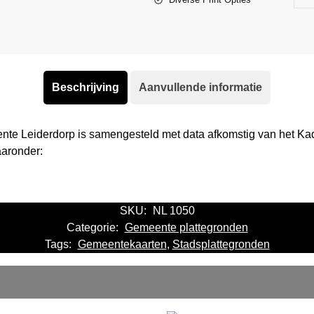
Beschrijving
Aanvullende informatie
nte Leiderdorp is samengesteld met data afkomstig van het K
aaronder:
SKU:
NL 1050
Categorie:
Gemeente plattegronden
Tags:
Gemeentekaarten
,
Stadsplattegronden