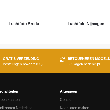
Luchtfoto Breda
Luchtfoto Nijmegen
GRATIS VERZENDING
RETOURNEREN MOGELI
Bestellingen boven €100,-
30 Dagen bedenktijd
ecialiteiten
Algemeen
ropa kaarten
Contact
ndkaarten Nederland
Kaart laten maken