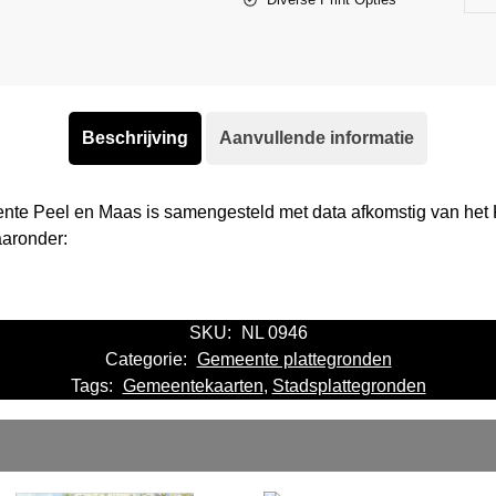
Beschrijving
Aanvullende informatie
ente Peel en Maas is samengesteld met data afkomstig van het
aaronder:
SKU:
NL 0946
Categorie:
Gemeente plattegronden
Tags:
Gemeentekaarten
,
Stadsplattegronden