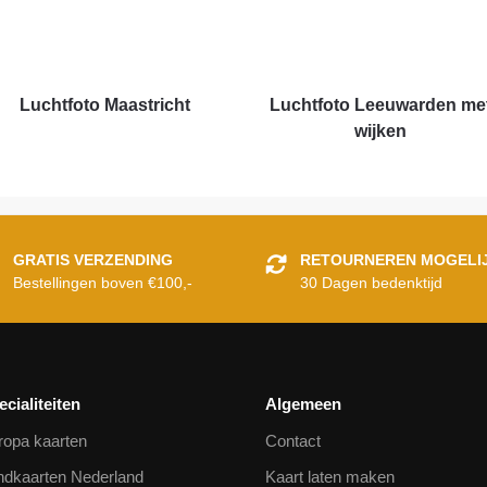
Luchtfoto Maastricht
Luchtfoto Leeuwarden me
wijken
GRATIS VERZENDING
RETOURNEREN MOGELI
Bestellingen boven €100,-
30 Dagen bedenktijd
ecialiteiten
Algemeen
ropa kaarten
Contact
ndkaarten Nederland
Kaart laten maken