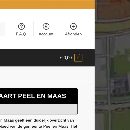
en
F.A.Q.
Account
Afronden
€
0,00
0
AART PEEL EN MAAS
n Maas geeft een duidelijk overzicht van
gebied van de gemeente Peel en Maas. Het