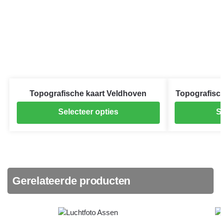
Topografische kaart Veldhoven
Topografisc
Selecteer opties
S
Gerelateerde producten