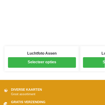
Luchtfoto Assen
L
Selecteer opties
S
DIVERSE KAARTEN
Groot assortiment
GRATIS VERZENDING