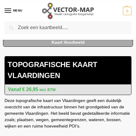
MENU
0
Zoeken
Home
Kaarten
Topografische kaarten
Gemeente plattegronden
To
-
-
-
TOPOGRAFISCHE KAART
VLAARDINGEN
€
26,95
incl. BTW
Deze topografische kaart van Vlaardingen geeft een duidelijk
overzicht van de infrastructuur binnen het grondgebied van de
gemeente Vlaardingen. Het beeld bevat gedetailleerde informatie
zoals; plaatsen, wegen, gemeentegrenzen, wateren, bossen,
wijken en een ruime hoeveelheid POI’s.