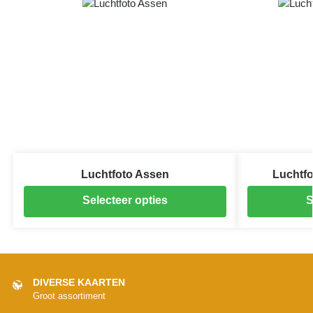
Luchtfoto Assen
Luchtfo
Selecteer opties
S
DIVERSE KAARTEN
Groot assortiment