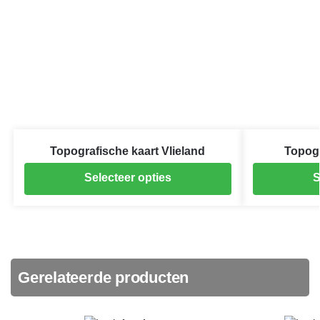
Topografische kaart Vlieland
Topogr
Selecteer opties
S
Gerelateerde producten