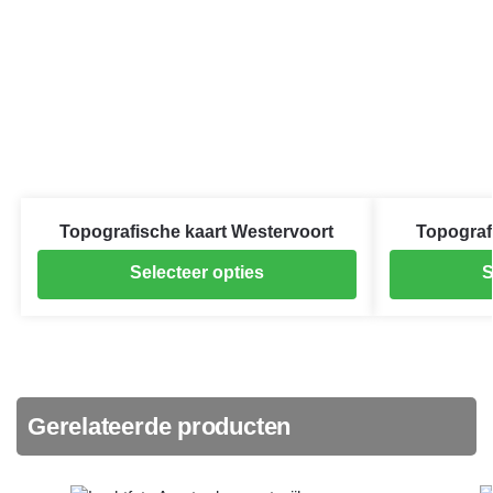
Topografische kaart Westervoort
Topograf
Selecteer opties
S
Gerelateerde producten