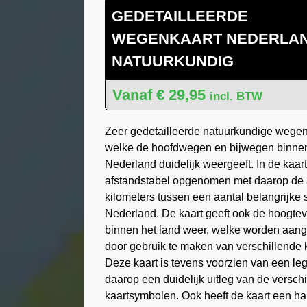
GEDETAILLEERDE
WEGENKAART NEDERLA
NATUURKUNDIG
€
29,95
incl. BTW
Zeer gedetailleerde natuurkundige wegen
welke de hoofdwegen en bijwegen binne
Nederland duidelijk weergeeft. In de kaart
afstandstabel opgenomen met daarop de a
kilometers tussen een aantal belangrijke 
Nederland. De kaart geeft ook de hoogtev
binnen het land weer, welke worden aan
door gebruik te maken van verschillende 
Deze kaart is tevens voorzien van een l
daarop een duidelijk uitleg van de versch
kaartsymbolen. Ook heeft de kaart een h