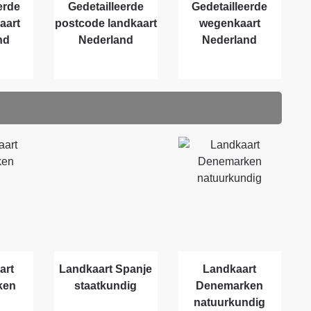
erde
Gedetailleerde
Gedetailleerde
aart
postcode landkaart
wegenkaart
nd
Nederland
Nederland
art
Landkaart Spanje
Landkaart
ken
staatkundig
Denemarken
natuurkundig