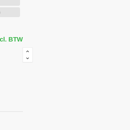
m
ncl. BTW