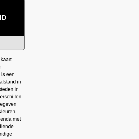
ND
kaart
n
 is een
fstand in
steden in
erschillen
gegeven
kleuren.
egenda met
illende
andige