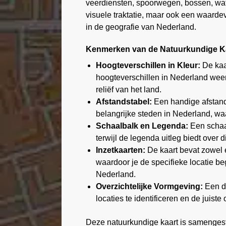
veerdiensten, spoorwegen, bossen, wat
visuele traktatie, maar ook een waarde
in de geografie van Nederland.
Kenmerken van de Natuurkundige Ka
Hoogteverschillen in Kleur:
De kaa
hoogteverschillen in Nederland weer 
reliëf van het land.
Afstandstabel:
Een handige afstands
belangrijke steden in Nederland, wa
Schaalbalk en Legenda:
Een schaal
terwijl de legenda uitleg biedt over 
Inzetkaarten:
De kaart bevat zowel 
waardoor je de specifieke locatie be
Nederland.
Overzichtelijke Vormgeving:
Een du
locaties te identificeren en de juiste
Deze natuurkundige kaart is samenge