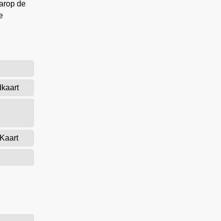
aarop de
e
kaart
Kaart