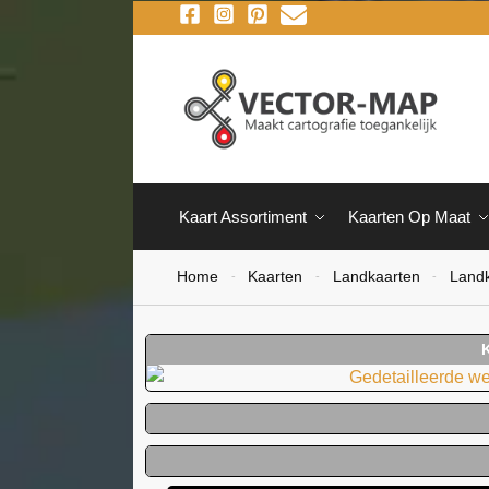
Kaart Assortiment
Kaarten Op Maat
Home
Kaarten
Landkaarten
Landk
-
-
-