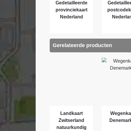
Gedetailleerde
Gedetaille
provinciekaart
postcodek
Nederland
Nederla
Gerelateerde producten
Landkaart
Wegenka
Zwitserland
Denemar
natuurkundig