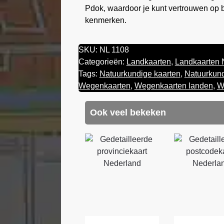
Pdok, waardoor je kunt vertrouwen op b
kenmerken.
SKU:
NL 1108
Categorieën:
Landkaarten
,
Landkaarten 
Tags:
Natuurkundige kaarten
,
Natuurkund
Wegenkaarten
,
Wegenkaarten landen
,
W
Ook veel bekeken