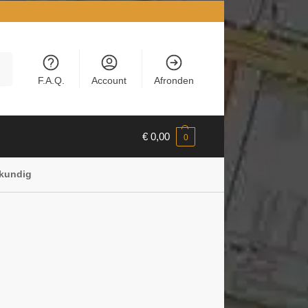
en
F.A.Q.
Account
Afronden
€
0,00
0
rkundig