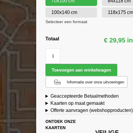
70x100 cm
84x118 cm
100x140 cm
118x175 c
Selecteer een formaat
Totaal
€ 29,95 i
Toevoegen aan winkelwagen
Informatie over onze uitvoeringen
Geaccepteerde Betaalmethoden
Kaarten op maat gemaakt
Offerte aanvragen (webshopproducten)
ONTDEK ONZE
KAARTEN
VEILIGE