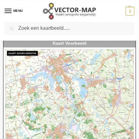
MENU
0
Zoeken
Home
Kaarten
Regio kaarten
Regiokaarten Nederland
Kaart Noord-Drenthe
-
-
-
-